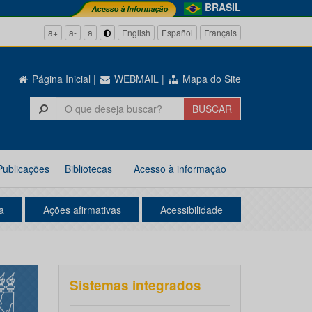
BRASIL
a+
a-
a
English
Español
Français
Página Inicial
|
WEBMAIL
|
Mapa do Site
Publicações
Bibliotecas
Acesso à informação
a
Ações afirmativas
Acessibilidade
Sistemas integrados