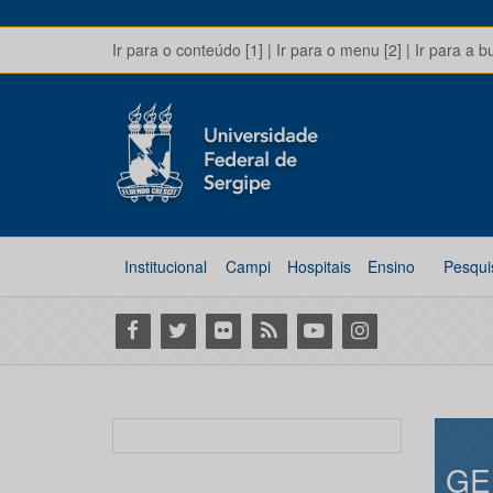
Ir para o conteúdo [1]
|
Ir para o menu [2]
|
Ir para a b
Institucional
Campi
Hospitais
Ensino
Pesqui
Facebook
Twitter
Flickr
RSS
Youtube
Instagram
GE